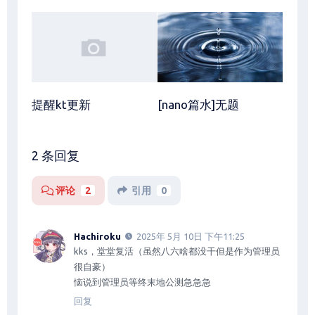
提醒kt更新
[nano篇水]无题
2 条回复
评论
2
引用
0
Hachiroku
2025年 5月 10日 下午11:25
kks，堂堂复活（虽然八六啥都没干但是作为管理员
很自豪）
恼说到管理员等终末地公测急急急
回复