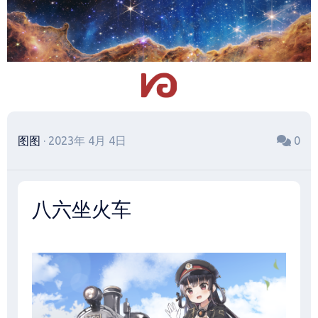
跳
至
内
容
图图
· 2023年 4月 4日
0
八六坐火车